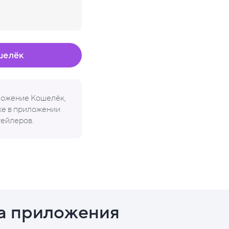
шелёк
иложение Кошелёк,
кже в приложении
тейлеров.
а приложения