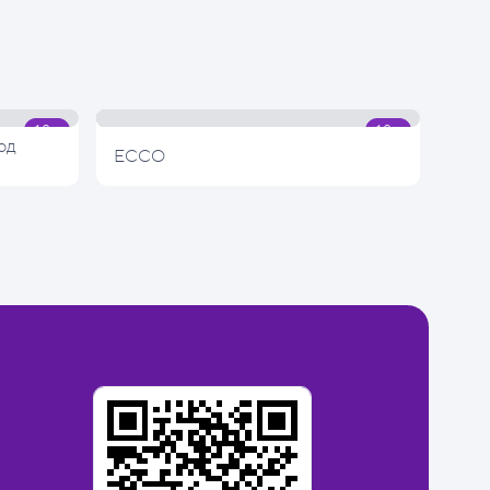
од
ECCO