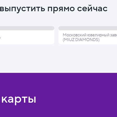
выпустить прямо сейчас
Московский ювелирный зав
а
(MIUZ DIAMONDS)
 карты